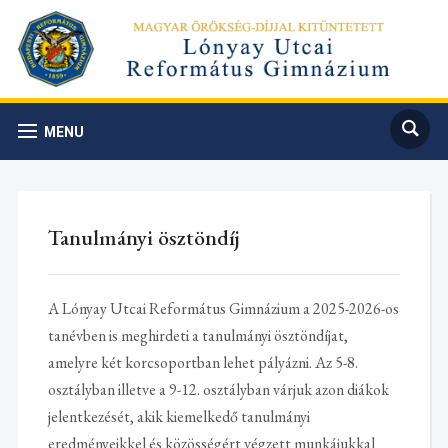
MENU
Tanulmányi ösztöndíj
A Lónyay Utcai Református Gimnázium a 2025-2026-os
tanévben is meghirdeti a tanulmányi ösztöndíjat,
amelyre két korcsoportban lehet pályázni. Az 5-8.
osztályban illetve a 9-12. osztályban várjuk azon diákok
jelentkezését, akik kiemelkedő tanulmányi
eredményeikkel és közösségért végzett munkájukkal