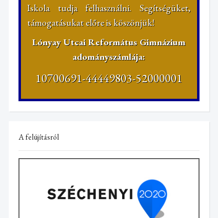
Iskola tudja felhasználni. Segítségüket,
támogatásukat előre is köszönjük!
Lónyay Utcai Református Gimnázium
adományszámlája:
10700691-44449803-52000001
A felújításról