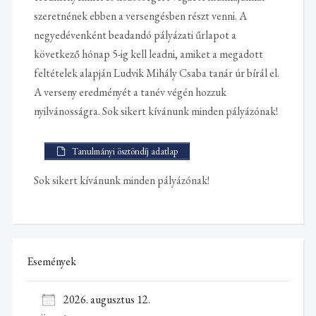
szeretnének ebben a versengésben részt venni. A
negyedévenként beadandó pályázati űrlapot a
következő hónap 5-ig kell leadni, amiket a megadott
feltételek alapján Ludvik Mihály Csaba tanár úr bírál el.
A verseny eredményét a tanév végén hozzuk
nyilvánosságra. Sok sikert kívánunk minden pályázónak!
Tanulmányi ösztöndíj adatlap
Sok sikert kívánunk minden pályázónak!
Események
2026. augusztus 12.