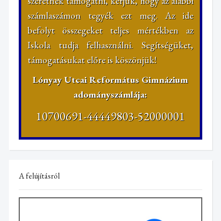
szeretnék támogatni, kérjük, hogy az alábbi
számlaszámon tegyék ezt meg. Az ide
befolyt összegeket teljes mértékben az
Iskola tudja felhasználni. Segítségüket,
támogatásukat előre is köszönjük!
Lónyay Utcai Református Gimnázium
adományszámlája:
10700691-44449803-52000001
A felújításról