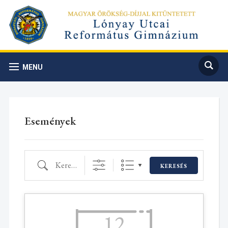
MENU
Események
Keresés
KERESÉS
12