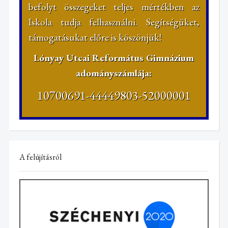
befolyt összegeket teljes mértékben az
Iskola tudja felhasználni. Segítségüket,
támogatásukat előre is köszönjük!
Lónyay Utcai Református Gimnázium
adományszámlája:
10700691-44449803-52000001
A felújításról