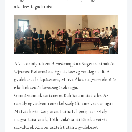
a kedves fogadtatást.
A 9.e osztály advent 3. vasárnapján a Szigetszentmiklós
Újvárosi Református Egyházközség vendége volt. A
gyülekezet lelkipásztora, Morva Ákos nagytiszteletű úr
iskolánk szülői közösségének tagja.
Gimnáziumunk történetét Kali Sára mutatta be. Az
osztály egy adventi énekkel szolgált, amelyet Csongár
Mátyás kísért zongorán. Barna Lili pedig az osztály
magyartanárának, Tóth Enikő tanárnőnek a versét
szavalta el. Az istentisztelet után a gyülekezet