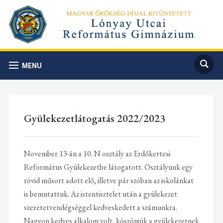
MENU
Gyülekezetlátogatás 2022/2023
November 13-án a 10. N osztály az Erdőkertesi
Református Gyülekezetbe látogatott. Osztályunk egy
rövid műsort adott elő, illetve pár szóban az iskolánkat
is bemutattuk. Az istentisztelet után a gyülekezet
szeretetvendégséggel kedveskedett a számunkra.
Nagyon kedves alkalom volt, köszönjük a gyülekezetnek