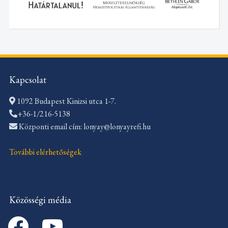
Kapcsolat
1092 Budapest Kinizsi utca 1-7.
+36-1/216-5138
Központi email cím: lonyay@lonyayrefi.hu
További elérhetőségek
Közösségi média
facebook
youtube