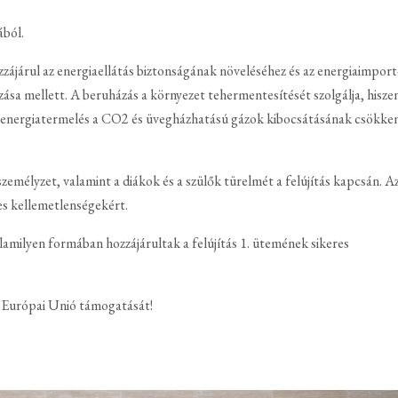
ából.
járul az energiaellátás biztonságának növeléséhez és az energiaimport
a mellett. A beruházás a környezet tehermentesítését szolgálja, hisze
ó energiatermelés a CO2 és üvegházhatású gázok kibocsátásának csökke
mélyzet, valamint a diákok és a szülők türelmét a felújítás kapcsán. Az
s kellemetlenségekért.
milyen formában hozzájárultak a felújítás 1. ütemének sikeres
z Európai Unió támogatását!