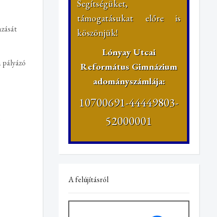
Segítségüket,
támogatásukat előre is
azását
köszönjük!
Lónyay Utcai
a pályázó
Református Gimnázium
adományszámlája:
10700691-44449803-
52000001
A felújításról