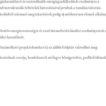
giahasználatot és racionálisabb energiagazdálkodását eredményez a
rastrukturális feltételek biztosításával javultak a tanulási/oktatási
kodásból származó megtakarítások pedig új módszertani elemek alkalm
jelentős energiaveszteséget és ezzel üzemeltetési kiadást eredményeztek 
ület használatát.
elszámolható projektelemeket is) az alábbi felújítás valósulhat meg:
ílászáróinak cseréje, homlokzatok utólagos hőszigetelése, padlásfödémek