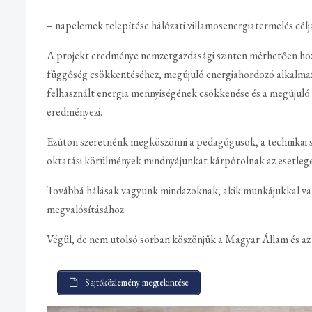
– napelemek telepítése hálózati villamosenergiatermelés célj
A projekt eredménye nemzetgazdasági szinten mérhetően hozzá
függőség csökkentéséhez, megújuló energiahordozó alkalmazás
felhasznált energia mennyiségének csökkenése és a megújul
eredményezi.
Ezúton szeretnénk megköszönni a pedagógusok, a technikai sze
oktatási körülmények mindnyájunkat kárpótolnak az esetlege
Továbbá hálásak vagyunk mindazoknak, akik munkájukkal vala
megvalósításához.
Végül, de nem utolsó sorban köszönjük a Magyar Állam és a
Sajtóközlemény megtekintése