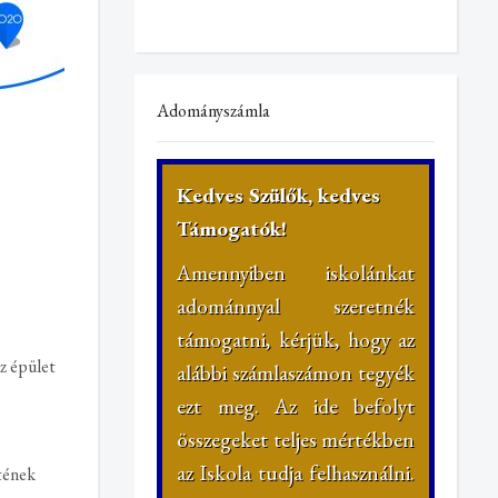
Adományszámla
Kedves Szülők, kedves
Támogatók!
Amennyiben iskolánkat
adománnyal szeretnék
támogatni, kérjük, hogy az
z épület
alábbi számlaszámon tegyék
.
ezt meg. Az ide befolyt
összegeket teljes mértékben
az Iskola tudja felhasználni.
tének