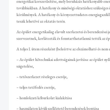
energetikai korszerűsítése, mely beruházás hatékonyabb ener
továbbiakban. A hatékony és minőségi oktatáshoz szükséges inf
körülmények. A hatékony és környezettudatos energiagazdál
teszik lehetővé az oktatás terén.
Az épület energetikailag elavult szerkezetei és berendezései 
szervezetnek, korlátozták és fenntarthatatlanná tették az ép
A teljes I. ütem részeként (beleértve az elszámolható és nem 
– Az épület hőtechnikai adottságainak javítása: az épület ny
szigetelése,
– tetőszerkezet részleges cseréje,
– teljes tetőfedés cseréje,
– homlokzati kőburkolat kialakítása
– használaton kívüli szellőztető berendezések bontása