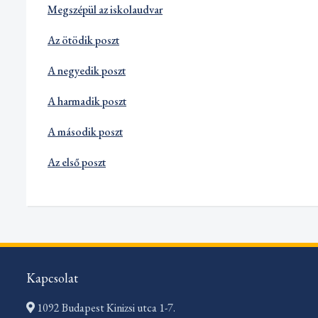
Megszépül az iskolaudvar
Az ötödik poszt
A negyedik poszt
A harmadik poszt
A második poszt
Az első poszt
Kapcsolat
1092 Budapest Kinizsi utca 1-7.