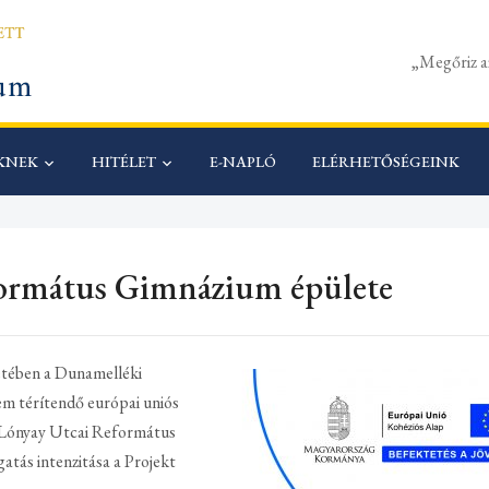
„Megőriz a
ŐKNEK
HITÉLET
E-NAPLÓ
ELÉRHETŐSÉGEINK
formátus Gimnázium épülete
etében a Dunamelléki
em térítendő európai uniós
a Lónyay Utcai Református
tás intenzitása a Projekt