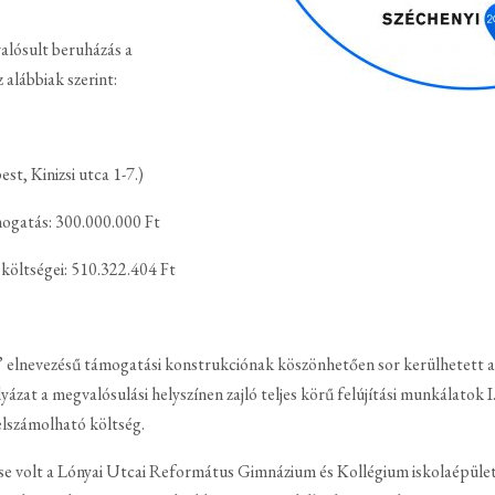
lósult beruházás a
 alábbiak szerint:
, Kinizsi utca 1-7.)
mogatás: 300.000.000 Ft
költségei: 510.322.404 Ft
 elnevezésű támogatási konstrukciónak köszönhetően sor kerülhetett a
ázat a megvalósulási helyszínen zajló teljes körű felújítási munkálatok I
elszámolható költség.
se volt a Lónyai Utcai Református Gimnázium és Kollégium iskolaépüle