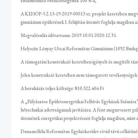
elszámolható összköltségének 100 %-a,
A KEHOP-5.2.13-19-2019-00013 sz. projekt keretében megva
gimnázium épületének I. felújítási ütemét foglalja magában az
Megvalósulás időtartama: 2019.10.01-2020.12.31.
Helyszín: Lónyay Utcai Református Gimnázium (1092 Budapest
A támogatási konstrukció keretében igényelt és megítélt tá
Jelen konstrukció keretében nem támogatott tevékenységek 
A beruházás teljes költsége: 810.322.404 Ft
A „Pályázatos Épületenergetikai Felhívás Egyházak Számára”
hőtechnikai adottságainak javítására. A fent megnevezett pály
ütemének energetikai projektrészeit foglalja magában, mint 
Dunamelléki Református Egyházkerület rövid távú célkitűzé