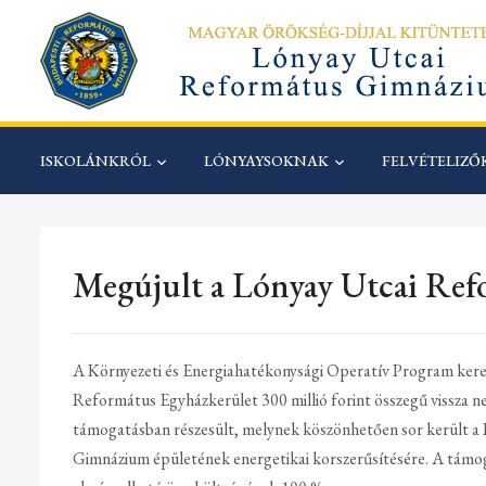
ISKOLÁNKRÓL
LÓNYAYSOKNAK
FELVÉTELIZ
Megújult a Lónyay Utcai Re
A Környezeti és Energiahatékonysági Operatív Program ker
Református Egyházkerület 300 millió forint összegű vissza n
támogatásban részesült, melynek köszönhetően sor került 
Gimnázium épületének energetikai korszerűsítésére. A támoga