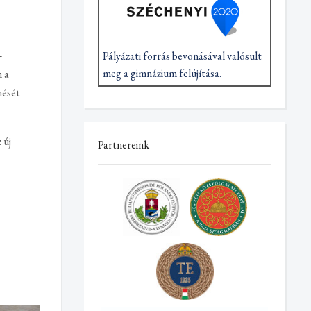
-
Pályázati forrás bevonásával valósult
meg a gimnázium felújítása.
n a
nését
 új
Partnereink