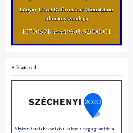
Lónyay Utcai Református Gimnázium
adományszámlája:
10700691-44449803-52000001
A felújításról
Pályázati forrás bevonásával valósult meg a gimnázium