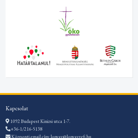
Kapcsolat
1092 Budapest Kinizsi utca 1-7.
+36-1/216-5138
Központi email cím: lonyay@lonyayrefi.hu