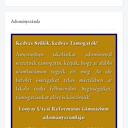
Adományszámla
Kedves Szülők, kedves Támogatók!
Amennyiben iskolánkat adománnyal
szeretnék támogatni, kérjük, hogy az alábbi
számlaszámon tegyék ezt meg. Az ide
befolyt összegeket teljes mértékben az
Iskola tudja felhasználni. Segítségüket,
támogatásukat előre is köszönjük!
Lónyay Utcai Református Gimnázium
adományszámlája: